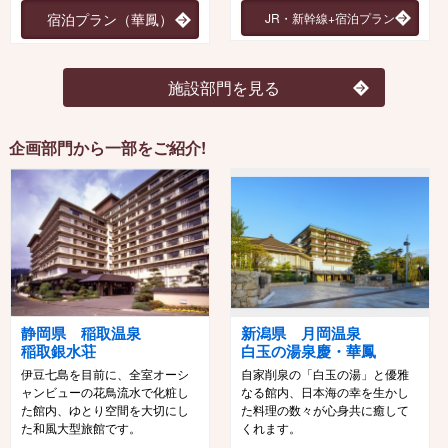
宿泊プラン（華鳳）
JR・新幹線+宿泊プラン
施設部門を見る
企画部門から一部をご紹介!
静岡県 稲取温泉
新潟県 月岡温泉
稲取銀水荘
白玉の湯泉慶・華鳳
伊豆七島を目前に、全室オーシ
自家削泉の「白玉の湯」と優雅
ャンビューの花鳥流水で化粧し
なる館内、日本海の幸を生かし
た館内、ゆとり空間を大切にし
た料理の数々が心身共に癒して
た和風大型旅館です。
くれます。