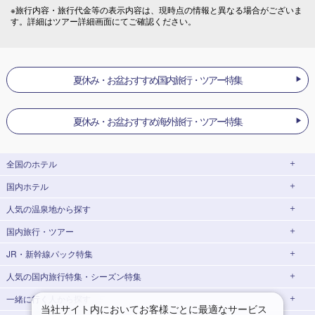
※旅行内容・旅行代金等の表示内容は、現時点の情報と異なる場合がございま
す。詳細はツアー詳細画面にてご確認ください。
夏休み・お盆おすすめ国内旅行・ツアー特集
夏休み・お盆おすすめ海外旅行・ツアー特集
全国のホテル
国内ホテル
北海道
人気の温泉地
から探す
東北
国内旅行・ツアー
北海道ホテル・旅館
北海道
青森県
岩手県
JR・新幹線パック特集
湯の川温泉(北海道)
定山渓温泉(北海道)
北海道旅行・ツアー
宮城県
秋田県
人気の国内旅行特集・シーズン特集
JR・新幹線＋ホテルパック
日帰り JR・新幹線 パック
十勝川温泉(北海道)
阿寒湖温泉(北海道)
東北旅行・ツアー
青森県ホテル・旅館
岩手県ホテル・旅館
山形県
福島県
一緒に行く人
から探す
東京ディズニーリゾート®への旅
ユニバーサル・スタジオ・ジャパン(USJ)
出張パック
EX旅パック
青森旅行・ツアー
岩手旅行・ツアー
洞爺湖温泉(北海道)
川湯温泉(北海道)
宮城県ホテル・旅館
秋田県ホテル・旅館
関東
当社サイト内においてお客様ごとに最適なサービス
への旅
(EXダイナミックパック)