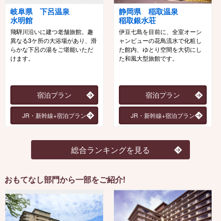
岐阜県 下呂温泉
静岡県 稲取温泉
水明館
稲取銀水荘
飛騨川沿いに建つ老舗旅館。趣
伊豆七島を目前に、全室オーシ
異なる3ケ所の大浴場があり、滑
ャンビューの花鳥流水で化粧し
らかな下呂の湯をご堪能いただ
た館内、ゆとり空間を大切にし
けます。
た和風大型旅館です。
宿泊プラン
宿泊プラン
JR・新幹線+宿泊プラン
JR・新幹線+宿泊プラン
総合ランキングを見る
おもてなし部門から一部をご紹介!