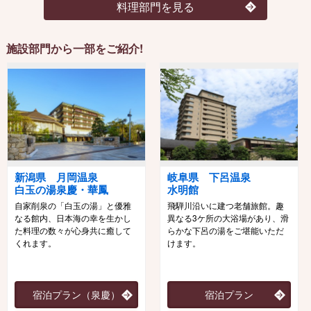
料理部門を見る
施設部門から一部をご紹介!
新潟県 月岡温泉
岐阜県 下呂温泉
白玉の湯泉慶・華鳳
水明館
自家削泉の「白玉の湯」と優雅
飛騨川沿いに建つ老舗旅館。趣
なる館内、日本海の幸を生かし
異なる3ケ所の大浴場があり、滑
た料理の数々が心身共に癒して
らかな下呂の湯をご堪能いただ
くれます。
けます。
宿泊プラン（泉慶）
宿泊プラン