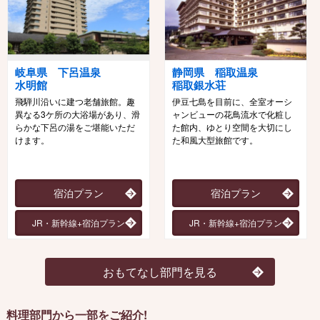
岐阜県 下呂温泉
静岡県 稲取温泉
水明館
稲取銀水荘
飛騨川沿いに建つ老舗旅館。趣
伊豆七島を目前に、全室オーシ
異なる3ケ所の大浴場があり、滑
ャンビューの花鳥流水で化粧し
らかな下呂の湯をご堪能いただ
た館内、ゆとり空間を大切にし
けます。
た和風大型旅館です。
宿泊プラン
宿泊プラン
JR・新幹線+宿泊プラン
JR・新幹線+宿泊プラン
おもてなし部門を見る
料理部門から一部をご紹介!