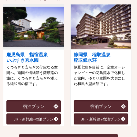
鹿児島県 指宿温泉
静岡県 稲取温泉
いぶすき秀水園
稲取銀水荘
くつろぎと安らぎの佇寂なる空
伊豆七島を目前に、全室オーシ
間へ。南国の情緒漂う薩摩路の
ャンビューの花鳥流水で化粧し
旅に、くつろぎと安らぎを添え
た館内、ゆとり空間を大切にし
る純和風の宿です。
た和風大型旅館です。
宿泊プラン
宿泊プラン
JR・新幹線+宿泊プラン
JR・新幹線+宿泊プラン