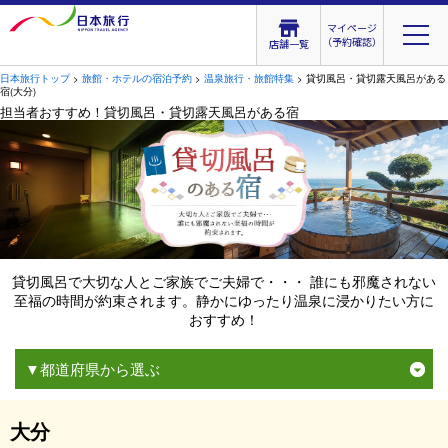
マイページ
（予約確認）
店舗一覧
日本旅行トップ
>
旅館・ホテルの宿泊予約
>
温泉旅行・旅館特集
> 貸切風呂・貸切露天風呂がある
宿(大分)
担当者おすすめ！貸切風呂・貸切露天風呂がある宿
貸切風呂で大切な人とご家族でご夫婦で・・・ 誰にも邪魔されない
至福の時間が約束されます。静かにゆったり温泉に浸かりたい方に
おすすめ！
▼都道府県から選ぶ
大分