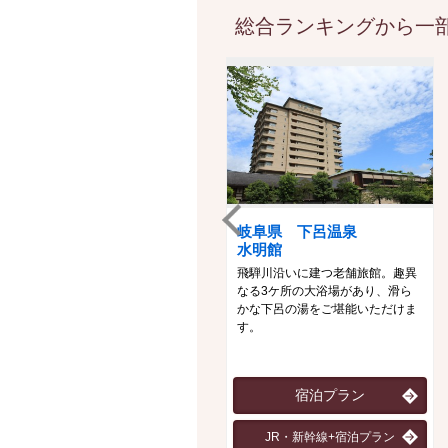
総合ランキングから一部
岐阜県 下呂温泉
水明館
飛騨川沿いに建つ老舗旅館。趣異
なる3ケ所の大浴場があり、滑ら
かな下呂の湯をご堪能いただけま
す。
宿泊プラン
JR・新幹線+宿泊プラン