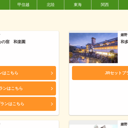
東
甲信越
北陸
東海
関西
野
嬉野
心の宿 和楽園
和
ンはこちら
JRセットプ
プランはこちら
プランはこちら
野
嬉野