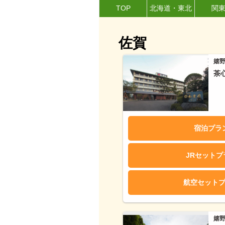
TOP
北海道・東北
関
佐賀
嬉
茶
宿泊プラ
JRセット
航空セット
嬉