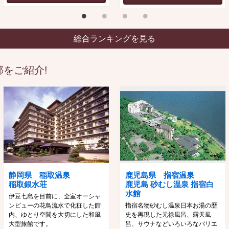
総合ランキングを見る
をご紹介!
静岡県 稲取温泉
鹿児島県 指宿温泉
稲取銀水荘
鹿児島 砂むし温泉 指宿白
水館
伊豆七島を目前に、全室オーシャ
ンビューの花鳥流水で化粧した館
指宿名物砂むし温泉日本お湯の歴
内、ゆとり空間を大切にした和風
史を再現した元禄風呂、露天風
大型旅館です。
呂、サウナなどいろいろなバリエ