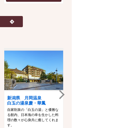
新潟県 月岡温泉
山形県 あつみ温泉
白玉の湯泉慶・華鳳
萬国屋
自家削泉の「白玉の湯」と優雅な
創業３００余年、桜並木に囲まれ
る館内、日本海の幸を生かした料
た風雅な旅館。四季折々の風景が
理の数々が心身共に癒してくれま
広がる大浴場への空中廊下、そし
す。
て緑が眺められる露天風呂など自