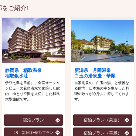
をご紹介!
静岡県 稲取温泉
新潟県 月岡温泉
稲取銀水荘
白玉の湯泉慶・華鳳
伊豆七島を目前に、全室オーシャ
自家削泉の「白玉の湯」と優雅な
ンビューの花鳥流水で化粧した館
る館内、日本海の幸を生かした料
内、ゆとり空間を大切にした和風
理の数々が心身共に癒してくれま
大型旅館です。
す。
宿泊プラン
宿泊プラン（泉慶）
JR・新幹線+宿泊プラン
宿泊プラン（華鳳）