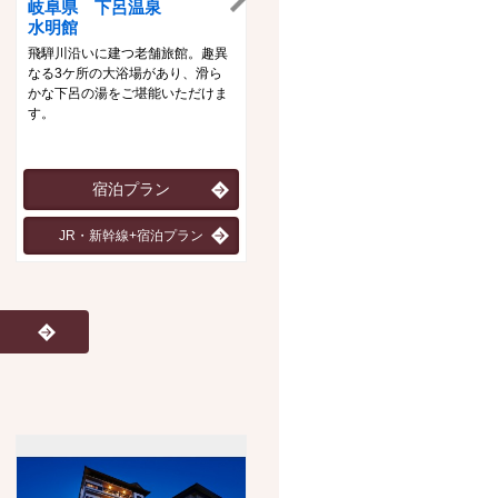
岐阜県 下呂温泉
新潟県 月岡温泉
水明館
白玉の湯泉慶・華鳳
飛騨川沿いに建つ老舗旅館。趣異
自家削泉の「白玉の湯」と優雅な
なる3ケ所の大浴場があり、滑ら
る館内、日本海の幸を生かした料
かな下呂の湯をご堪能いただけま
理の数々が心身共に癒してくれま
す。
す。
宿泊プラン
宿泊プラン（泉慶）
JR・新幹線+宿泊プラン
宿泊プラン（華鳳）