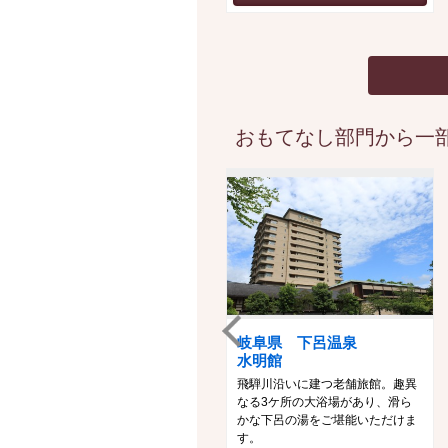
おもてなし部門から一部
岐阜県 下呂温泉
水明館
飛騨川沿いに建つ老舗旅館。趣異
なる3ケ所の大浴場があり、滑ら
かな下呂の湯をご堪能いただけま
す。