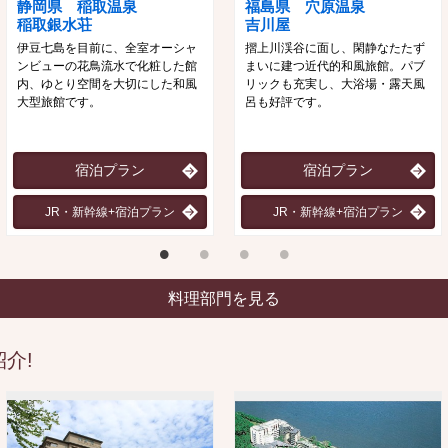
静岡県 稲取温泉
福島県 穴原温泉
稲取銀水荘
吉川屋
伊豆七島を目前に、全室オーシャ
摺上川渓谷に面し、閑静なたたず
ンビューの花鳥流水で化粧した館
まいに建つ近代的和風旅館。パブ
内、ゆとり空間を大切にした和風
リックも充実し、大浴場・露天風
大型旅館です。
呂も好評です。
宿泊プラン
宿泊プラン
JR・新幹線+宿泊プラン
JR・新幹線+宿泊プラン
料理部門を見る
介!