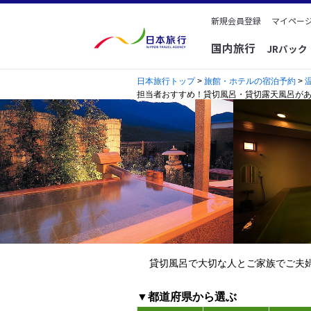
新規会員登録
マイページ
国内旅行
JRパッ
日本旅行トップ
>
旅館・ホテルの宿泊予約
>
担当者おすすめ！貸切風呂・貸切露天風呂が
貸切風呂で大切な人とご家族でご夫
▼都道府県から選ぶ