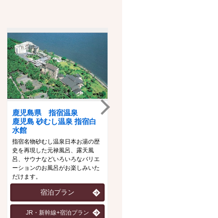
鹿児島県 指宿温泉
石川県 山代温泉
鹿児島 砂むし温泉 指宿白
ゆのくに天祥
水館
趣の異なる三つの大浴場「悠幻の
指宿名物砂むし温泉日本お湯の歴
湯殿」「滝見の湯屋」「九谷の湯
史を再現した元禄風呂、露天風
処」を男女時間帯入れ替えにて、
呂、サウナなどいろいろなバリエ
「一泊三湯十八ゆめぐり」をお楽
ーションのお風呂がお楽しみいた
しみいただけます。
だけます。
宿泊プラン
宿泊プラン
JR・新幹線+宿泊プラン
JR・新幹線+宿泊プラン