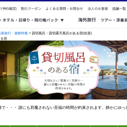
(予約確認)
割引クーポン
よくある質問・お問合せ
法人のお客様
店舗一覧
海外旅行
ク・ホテル・日帰り・飛行機パック
ツアー・添乗
▼
温泉旅行・旅館特集
> 貸切風呂・貸切露天風呂がある宿(佐賀)
ある宿
婦で・・・ 誰にも邪魔されない至福の時間が約束されます。静かにゆっ