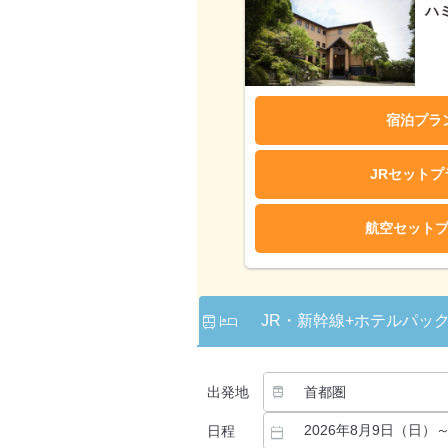
ハ
宿泊プラ
JRセット
航空セット
JR・新幹線
+ホテルパッ
出発地
日程