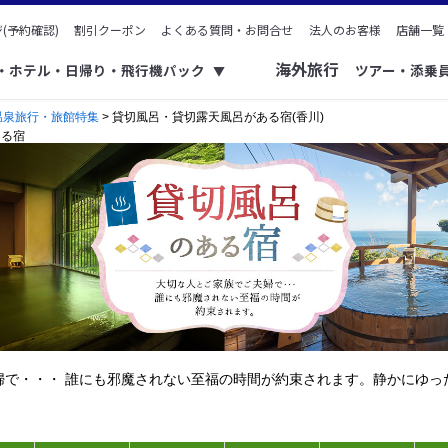
(予約確認)
割引クーポン
よくある質問・お問合せ
法人のお客様
店舗一覧
海外旅行
ク・ホテル・日帰り・飛行機パック
ツアー・添乗
▼
温泉旅行・旅館特集
> 貸切風呂・貸切露天風呂がある宿(香川)
ある宿
婦で・・・ 誰にも邪魔されない至福の時間が約束されます。静かにゆっ