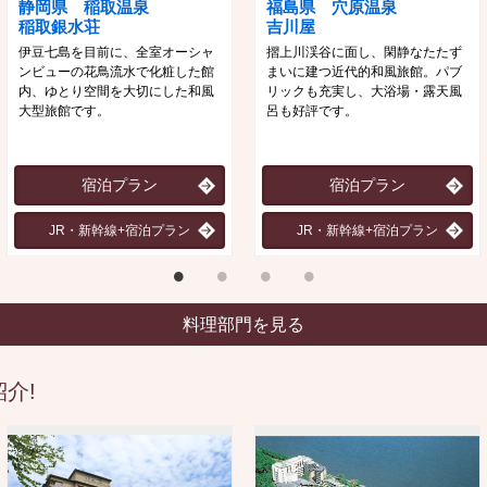
静岡県 稲取温泉
福島県 穴原温泉
稲取銀水荘
吉川屋
伊豆七島を目前に、全室オーシャ
摺上川渓谷に面し、閑静なたたず
ンビューの花鳥流水で化粧した館
まいに建つ近代的和風旅館。パブ
内、ゆとり空間を大切にした和風
リックも充実し、大浴場・露天風
大型旅館です。
呂も好評です。
宿泊プラン
宿泊プラン
JR・新幹線+宿泊プラン
JR・新幹線+宿泊プラン
料理部門を見る
介!