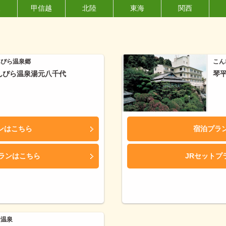
東
甲信越
北陸
東海
関西
んぴら温泉郷
こん
んぴら温泉湯元八千代
琴
ンはこちら
宿泊プラ
プランはこちら
JRセットプ
合温泉