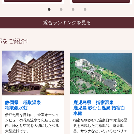
総合ランキングを見る
をご紹介!
静岡県 稲取温泉
鹿児島県 指宿温泉
稲取銀水荘
鹿児島 砂むし温泉 指宿白
水館
伊豆七島を目前に、全室オーシャ
ンビューの花鳥流水で化粧した館
指宿名物砂むし温泉日本お湯の歴
内、ゆとり空間を大切にした和風
史を再現した元禄風呂、露天風
大型旅館です。
呂、サウナなどいろいろなバリエ