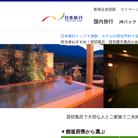
新規会員登録
マイページ
国内旅行
JRパッ
日本旅行トップ
>
旅館・ホテルの宿泊予約
>
担当者おすすめ！貸切風呂・貸切露天風呂が
貸切風呂で大切な人とご家族でご夫
▼都道府県から選ぶ