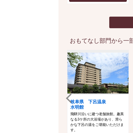
おもてなし部門から一部
岐阜県 下呂温泉
水明館
飛騨川沿いに建つ老舗旅館。趣異
なる3ケ所の大浴場があり、滑ら
かな下呂の湯をご堪能いただけま
す。