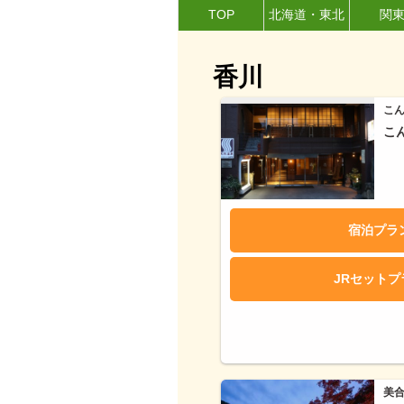
TOP
北海道・東北
関
香川
こ
こ
宿泊プラ
JRセット
美