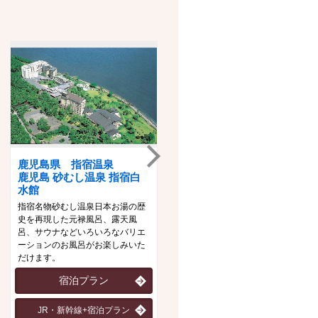
鹿児島県 指宿温泉
石川県 山代温泉
鹿児島 砂むし温泉 指宿白
ゆのくに天祥
水館
趣の異なる三つの大浴場「悠幻の
指宿名物砂むし温泉日本お湯の歴
湯殿」「滝見の湯屋」「九谷の湯
史を再現した元禄風呂、露天風
処」を男女時間帯入れ替えにて、
呂、サウナなどいろいろなバリエ
「一泊三湯十八ゆめぐり」をお楽
ーションのお風呂がお楽しみいた
しみいただけます。
だけます。
宿泊プラン
宿泊プラン
JR・新幹線+宿泊プラン
JR・新幹線+宿泊プラン