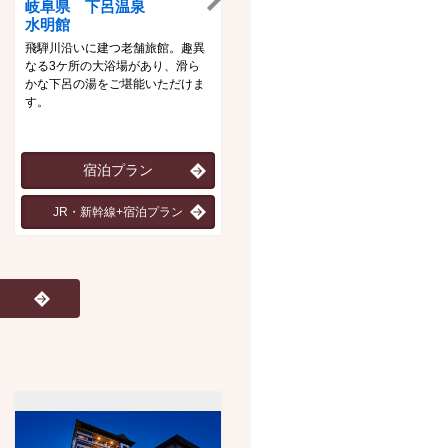
岐阜県 下呂温泉
新潟県 月岡温泉
水明館
白玉の湯泉慶・華鳳
飛騨川沿いに建つ老舗旅館。趣異
自家削泉の「白玉の湯」と優雅な
なる3ケ所の大浴場があり、滑ら
る館内、日本海の幸を生かした料
かな下呂の湯をご堪能いただけま
理の数々が心身共に癒してくれま
す。
す。
宿泊プラン
宿泊プラン（泉慶）
JR・新幹線+宿泊プラン
宿泊プラン（華鳳）