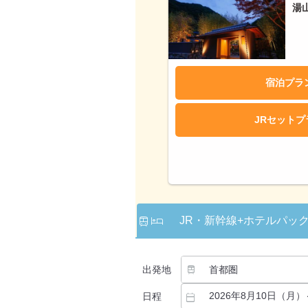
湯
宿泊プラ
JRセット
JR・新幹線
+ホテルパッ
出発地
日程