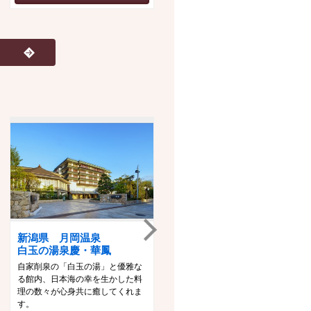
新潟県 月岡温泉
山形県 あつみ温泉
白玉の湯泉慶・華鳳
萬国屋
自家削泉の「白玉の湯」と優雅な
創業３００余年、桜並木に囲まれ
る館内、日本海の幸を生かした料
た風雅な旅館。四季折々の風景が
理の数々が心身共に癒してくれま
広がる大浴場への空中廊下、そし
す。
て緑が眺められる露天風呂など自