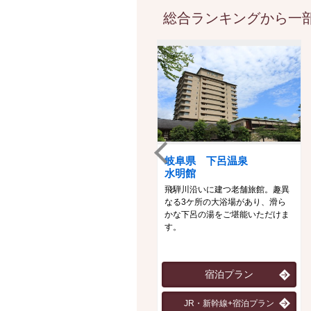
総合ランキングから一部
岐阜県 下呂温泉
水明館
飛騨川沿いに建つ老舗旅館。趣異
なる3ケ所の大浴場があり、滑ら
かな下呂の湯をご堪能いただけま
す。
宿泊プラン
JR・新幹線+宿泊プラン