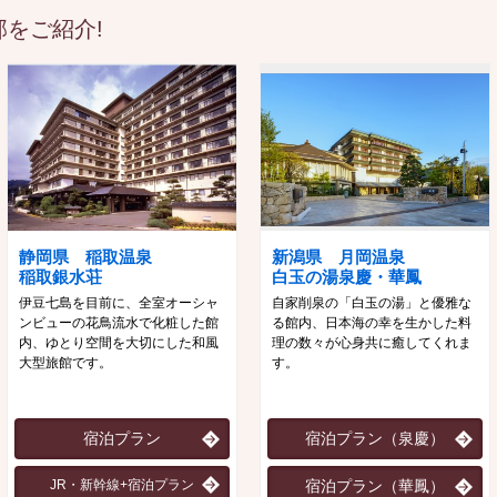
をご紹介!
静岡県 稲取温泉
新潟県 月岡温泉
稲取銀水荘
白玉の湯泉慶・華鳳
伊豆七島を目前に、全室オーシャ
自家削泉の「白玉の湯」と優雅な
ンビューの花鳥流水で化粧した館
る館内、日本海の幸を生かした料
内、ゆとり空間を大切にした和風
理の数々が心身共に癒してくれま
大型旅館です。
す。
宿泊プラン
宿泊プラン（泉慶）
JR・新幹線+宿泊プラン
宿泊プラン（華鳳）