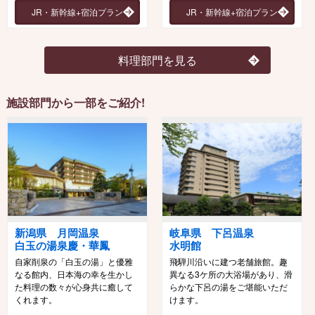
JR・新幹線+宿泊プラン
JR・新幹線+宿泊プラン
料理部門を見る
施設部門から一部をご紹介!
新潟県 月岡温泉
岐阜県 下呂温泉
白玉の湯泉慶・華鳳
水明館
自家削泉の「白玉の湯」と優雅
飛騨川沿いに建つ老舗旅館。趣
なる館内、日本海の幸を生かし
異なる3ケ所の大浴場があり、滑
た料理の数々が心身共に癒して
らかな下呂の湯をご堪能いただ
くれます。
けます。