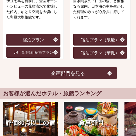
伊豆七島を目前に、全室オーシ
自家削泉の「白玉の湯」と優雅
ャンビューの花鳥流水で化粧し
なる館内、日本海の幸を生かし
た館内、ゆとり空間を大切にし
た料理の数々が心身共に癒して
た和風大型旅館です。
くれます。
宿泊プラン
宿泊プラン（泉慶）
JR・新幹線+宿泊プラン
宿泊プラン（華鳳）
企画部門を見る
お客様が選んだホテル・旅館ランキング
評価80点以上の宿
食事部門