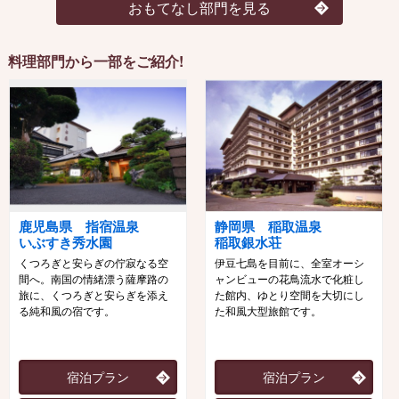
おもてなし部門を見る
料理部門から一部をご紹介!
鹿児島県 指宿温泉
静岡県 稲取温泉
いぶすき秀水園
稲取銀水荘
くつろぎと安らぎの佇寂なる空
伊豆七島を目前に、全室オーシ
間へ。南国の情緒漂う薩摩路の
ャンビューの花鳥流水で化粧し
旅に、くつろぎと安らぎを添え
た館内、ゆとり空間を大切にし
る純和風の宿です。
た和風大型旅館です。
宿泊プラン
宿泊プラン