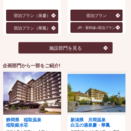
宿泊プラン（泉慶）
宿泊プラン
宿泊プラン（華鳳）
JR・新幹線+宿泊プラン
施設部門を見る
企画部門から一部をご紹介!
静岡県 稲取温泉
新潟県 月岡温泉
稲取銀水荘
白玉の湯泉慶・華鳳