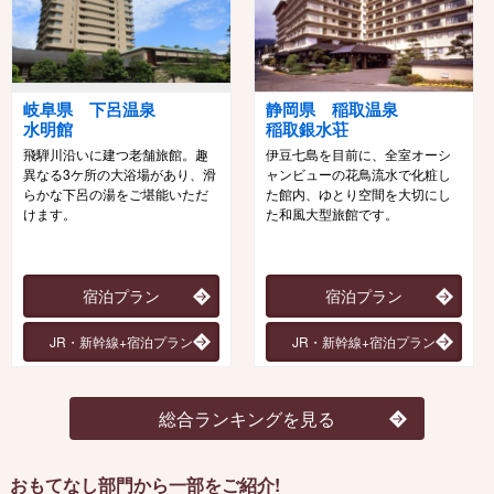
岐阜県 下呂温泉
静岡県 稲取温泉
水明館
稲取銀水荘
飛騨川沿いに建つ老舗旅館。趣
伊豆七島を目前に、全室オーシ
異なる3ケ所の大浴場があり、滑
ャンビューの花鳥流水で化粧し
らかな下呂の湯をご堪能いただ
た館内、ゆとり空間を大切にし
けます。
た和風大型旅館です。
宿泊プラン
宿泊プラン
JR・新幹線+宿泊プラン
JR・新幹線+宿泊プラン
総合ランキングを見る
おもてなし部門から一部をご紹介!