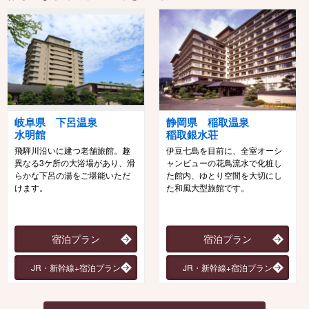
岐阜県 下呂温泉
静岡県 稲取温泉
水明館
稲取銀水荘
飛騨川沿いに建つ老舗旅館。趣
伊豆七島を目前に、全室オーシ
異なる3ケ所の大浴場があり、滑
ャンビューの花鳥流水で化粧し
らかな下呂の湯をご堪能いただ
た館内、ゆとり空間を大切にし
けます。
た和風大型旅館です。
宿泊プラン
宿泊プラン
JR・新幹線+宿泊プラン
JR・新幹線+宿泊プラン