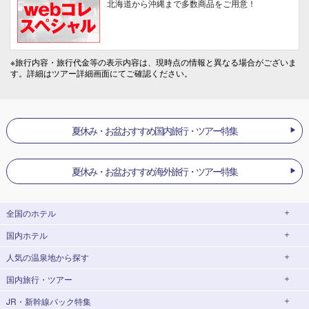
北海道から沖縄まで多数商品をご用意！
※旅行内容・旅行代金等の表示内容は、現時点の情報と異なる場合がございま
す。詳細はツアー詳細画面にてご確認ください。
夏休み・お盆おすすめ国内旅行・ツアー特集
夏休み・お盆おすすめ海外旅行・ツアー特集
全国のホテル
国内ホテル
北海道
人気の温泉地
から探す
東北
国内旅行・ツアー
北海道ホテル・旅館
北海道
青森県
岩手県
JR・新幹線パック特集
湯の川温泉(北海道)
定山渓温泉(北海道)
北海道旅行・ツアー
宮城県
秋田県