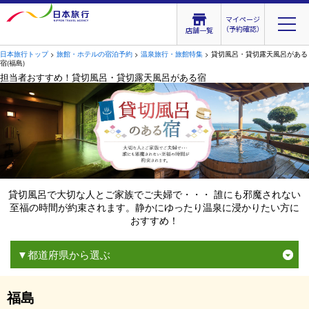
マイページ
（予約確認）
店舗一覧
日本旅行トップ
>
旅館・ホテルの宿泊予約
>
温泉旅行・旅館特集
> 貸切風呂・貸切露天風呂がある
宿(福島)
担当者おすすめ！貸切風呂・貸切露天風呂がある宿
貸切風呂で大切な人とご家族でご夫婦で・・・ 誰にも邪魔されない
至福の時間が約束されます。静かにゆったり温泉に浸かりたい方に
おすすめ！
▼都道府県から選ぶ
福島