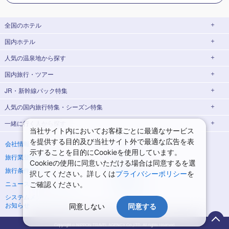
全国のホテル
国内ホテル
北海道
人気の温泉地
から探す
東北
国内旅行・ツアー
北海道ホテル・旅館
北海道
青森県
岩手県
JR・新幹線パック特集
湯の川温泉(北海道)
定山渓温泉(北海道)
北海道旅行・ツアー
宮城県
秋田県
人気の国内旅行特集・シーズン特集
JR・新幹線＋ホテルパック
日帰り JR・新幹線 パック
十勝川温泉(北海道)
阿寒湖温泉(北海道)
東北旅行・ツアー
青森県ホテル・旅館
岩手県ホテル・旅館
山形県
福島県
一緒に行く人
から探す
東京ディズニーリゾート®への旅
ユニバーサル・スタジオ・ジャパン(USJ)
出張パック
EX旅パック
青森旅行・ツアー
岩手旅行・ツアー
洞爺湖温泉(北海道)
川湯温泉(北海道)
宮城県ホテル・旅館
秋田県ホテル・旅館
関東
当社サイト内においてお客様ごとに最適なサービス
への旅
(EXダイナミックパック)
一人旅 国内版
家族・子連れ旅行 国内版
を提供する目的及び当社サイト外で最適な広告を表
宮城旅行・ツアー
秋田旅行・ツアー
層雲峡温泉(北海道)
知床温泉(北海道)
山形県ホテル・旅館
福島県ホテル・旅館
茨城県
栃木県
会社情報
プライバシーポリシー
ハウステンボスへの旅
温泉旅行
東京⇔大阪(新大阪) 新幹線パック
東京⇔名古屋 新幹線パック
示することを目的にCookieを使用しています。
旅行業登録票・約款
規約集
カップル・夫婦旅行 国内版
女子旅 国内版
山形旅行・ツアー
福島旅行・ツアー
東北
群馬県
埼玉県
Cookieの使用に同意いただける場合は同意するを選
温泉ランキング
日帰り旅行
大阪(新大阪)⇔東京 新幹線パック
旅行条件書
商標について
択してください。詳しくは
プライバシーポリシー
を
卒業旅行・学生旅行 国内版
花巻温泉(岩手)
蔵王温泉(山形)
関東旅行・ツアー
東京都ホテル・旅館
神奈川県ホテル・旅館
千葉県
東京都
飛行機+ホテルパック
桜・お花見特集
ニュースリリース
採用情報
ご確認ください。
東京旅行・ツアー
神奈川旅行・ツアー
かみのやま温泉(山形)
鳴子温泉(宮城)
埼玉県ホテル・旅館
千葉県ホテル・旅館
神奈川県
システムメンテナンスの
サイトマップ
ゴールデンウィーク(GW)の旅行
夏休み・お盆休み旅行
お知らせ
同意しない
同意する
埼玉旅行・ツアー
千葉旅行・ツアー
秋保温泉(宮城)
飯坂温泉(福島)
茨城県ホテル・旅館
栃木県ホテル・旅館
北陸
シルバーウィーク旅行
冬休み旅行
茨城旅行・ツアー
栃木旅行・ツアー
Copyright © NIPPON TRAVEL AGENCY Co.,LTD. All rights reserved.
群馬県ホテル・旅館
北陸
富山県
石川県