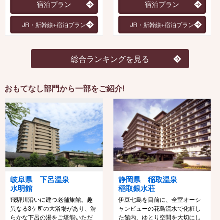
宿泊プラン
宿泊プラン
JR・新幹線+宿泊プラン
JR・新幹線+宿泊プラン
総合ランキングを見る
おもてなし部門から一部をご紹介!
岐阜県 下呂温泉
静岡県 稲取温泉
水明館
稲取銀水荘
飛騨川沿いに建つ老舗旅館。趣
伊豆七島を目前に、全室オーシ
異なる3ケ所の大浴場があり、滑
ャンビューの花鳥流水で化粧し
らかな下呂の湯をご堪能いただ
た館内、ゆとり空間を大切にし