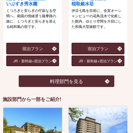
いぶすき秀水園
稲取銀水荘
くつろぎと安らぎの佇寂なる空
伊豆七島を目前に、全室オーシ
間へ。南国の情緒漂う薩摩路の
ャンビューの花鳥流水で化粧し
旅に、くつろぎと安らぎを添え
た館内、ゆとり空間を大切にし
る純和風の宿です。
た和風大型旅館です。
宿泊プラン
宿泊プラン
JR・新幹線+宿泊プラン
JR・新幹線+宿泊プラン
料理部門を見る
施設部門から一部をご紹介!