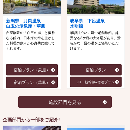
新潟県 月岡温泉
岐阜県 下呂温泉
白玉の湯泉慶・華鳳
水明館
自家削泉の「白玉の湯」と優雅
飛騨川沿いに建つ老舗旅館。趣
なる館内、日本海の幸を生かし
異なる3ケ所の大浴場があり、滑
た料理の数々が心身共に癒して
らかな下呂の湯をご堪能いただ
くれます。
けます。
宿泊プラン（泉慶）
宿泊プラン
宿泊プラン（華鳳）
JR・新幹線+宿泊プラン
施設部門を見る
企画部門から一部をご紹介!