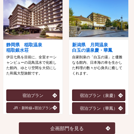
静岡県 稲取温泉
新潟県 月岡温泉
稲取銀水荘
白玉の湯泉慶・華鳳
伊豆七島を目前に、全室オーシ
自家削泉の「白玉の湯」と優雅
ャンビューの花鳥流水で化粧し
なる館内、日本海の幸を生かし
た館内、ゆとり空間を大切にし
た料理の数々が心身共に癒して
た和風大型旅館です。
くれます。
宿泊プラン
宿泊プラン（泉慶）
JR・新幹線+宿泊プラン
宿泊プラン（華鳳）
企画部門を見る