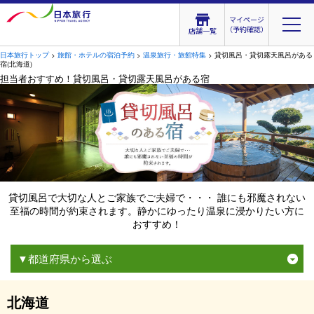
マイページ
（予約確認）
店舗一覧
日本旅行トップ
>
旅館・ホテルの宿泊予約
>
温泉旅行・旅館特集
> 貸切風呂・貸切露天風呂がある
宿(北海道)
担当者おすすめ！貸切風呂・貸切露天風呂がある宿
貸切風呂で大切な人とご家族でご夫婦で・・・ 誰にも邪魔されない
至福の時間が約束されます。静かにゆったり温泉に浸かりたい方に
おすすめ！
▼都道府県から選ぶ
北海道